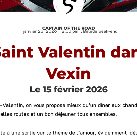
CAPTAIN OF THE ROAD
janvier 23, 2026
,
2:00 pm
,
Balade week-end
Saint Valentin dan
Vexin
Le 15 février 2026
t-Valentin, on vous propose mieux qu’un dîner aux chand
elles routes et un bon déjeuner tous ensembles.
ite à une sortie sur le thème de l’amour, évidemment idé