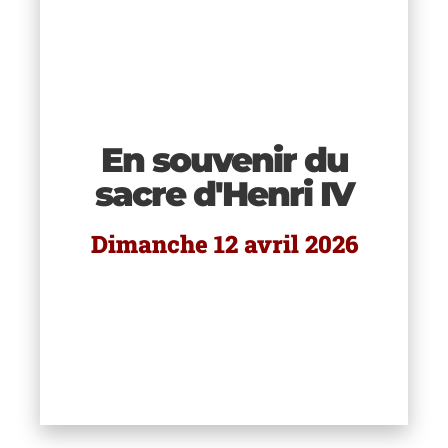
hes
urez
tre
En souvenir du
c au
rsée
sacre d'Henri IV
e.
tre
Dimanche 12 avril 2026
e