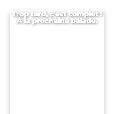
Trop tard, c'est complet !
À la prochaine balade.
e,
N