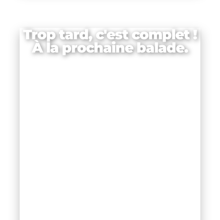
Trop tard, c'est complet !
À la prochaine balade.
ie
c,