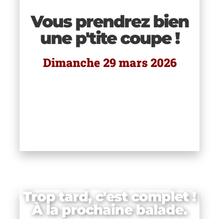
les
Vous prendrez bien
 à
une p'tite coupe !
te
e
Dimanche 29 mars 2026
 de
 : 4
Trop tard, c'est complet !
À la prochaine balade.