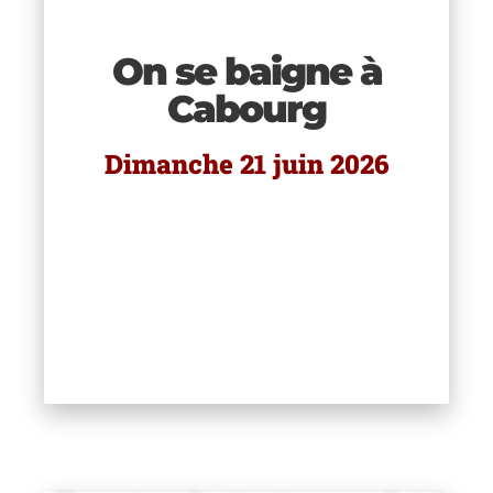
sy
te
On se baigne à
e à
Cabourg
ux
Dimanche 21 juin 2026
 2 h
RT
m