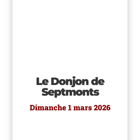
s
z-
 à
Le Donjon de
Septmonts
mme
us
Dimanche 1 mars 2026
age