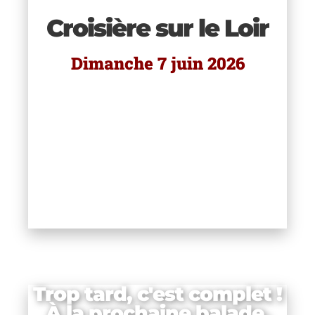
Croisière sur le Loir
.
,
s
Dimanche 7 juin 2026
 h
Trop tard, c'est complet !
À la prochaine balade.