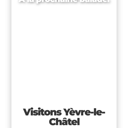
E,
Visitons Yèvre-le-
lte
Châtel
os
 la