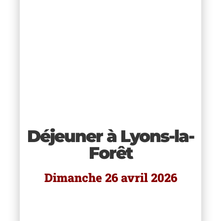
êt
e
à
Déjeuner à Lyons-la-
use
Forêt
r
u
Dimanche 26 avril 2026
era
es