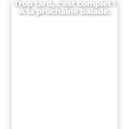
Trop tard, c'est complet !
À la prochaine balade.
ise,
 on
us