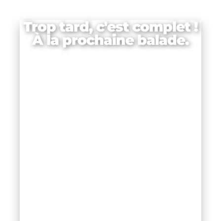
Trop tard, c'est complet !
À la prochaine balade.
e
à