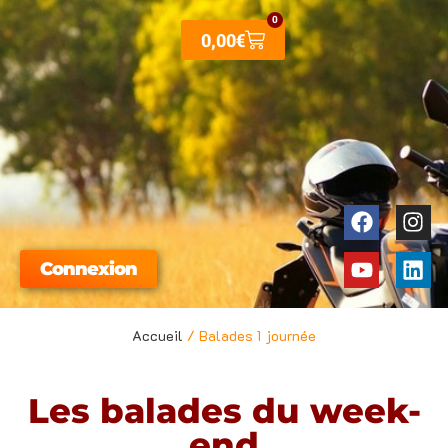
Aller
0
Panier
0,00
€
au
contenu
Faceboo
Youtube
Ins
Lin
Connexion
Accueil
/ Balades 1 journée
Les balades du week-
end