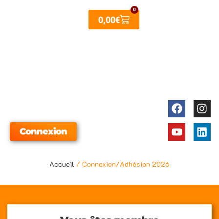
Aller
0
Panier
0,00
€
au
contenu
Faceboo
Youtube
Ins
Lin
Connexion
Accueil
/ Connexion/Adhésion 2026