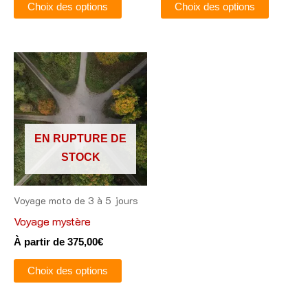
la
la
Choix des options
Choix des options
page
page
du
du
produit
produit
Ce
produit
a
plusieurs
variations.
EN RUPTURE DE
Les
STOCK
options
peuvent
Voyage moto de 3 à 5 jours
être
Voyage mystère
choisies
À partir de
375,00
€
sur
la
Choix des options
page
du