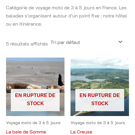
Catégorie de voyage moto de 3 à 5 jours en France. Les
balades s’organisent autour d’un point fixe : notre hôtel
ou en itinérance.
5 résultats affichés
Ce
Ce
produit
produit
a
a
plusieurs
plusieu
variations.
variatio
EN RUPTURE DE
EN RUPTURE DE
Les
Les
STOCK
STOCK
options
options
peuvent
peuven
Voyage moto de 3 à 5 jours
Voyage moto de 3 à 5 jours
être
être
La baie de Somme
La Creuse
choisies
choisie