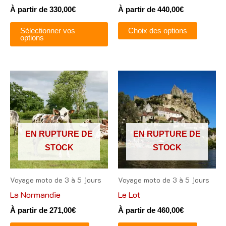
À partir de
330,00
€
À partir de
440,00
€
sur
sur
la
la
Sélectionner vos
Choix des options
options
page
page
du
du
produit
produit
Ce
Ce
produit
produit
a
a
plusieurs
plusieu
variations.
variatio
EN RUPTURE DE
EN RUPTURE DE
Les
Les
STOCK
STOCK
options
options
peuvent
peuven
Voyage moto de 3 à 5 jours
Voyage moto de 3 à 5 jours
être
être
La Normandie
Le Lot
choisies
choisie
À partir de
271,00
€
À partir de
460,00
€
sur
sur