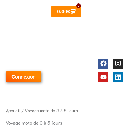
Aller
0
Panier
au
0,00
€
contenu
Faceboo
Youtube
Ins
Lin
Connexion
Accueil
/ Voyage moto de 3 à 5 jours
Voyage moto de 3 à 5 jours